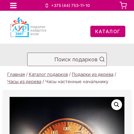
Перейти
+375 (44) 753-11-10
к
содержимому
КАТАЛОГ
Поиск подарков
Главная
/
Каталог подарков
/
Подарки из дерева
/
Часы из дерева
/
Часы настенные начальнику