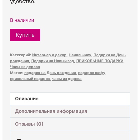
удобство.
В наличии
Количество
Купить
товара
Часы
Категорий:
Интерьер и декор
,
Начальнику
,
Подарки на День
настенные
рождения
,
Подарки на Новый год
,
ПРИКОЛЬНЫЕ ПОДАРКИ
,
начальнику
Часы из дерева
Метки:
подарок на День рождения
,
подарок шефу
,
прикольный подарок
,
часы из дерева
Описание
Дополнительная информация
Отзывы (0)