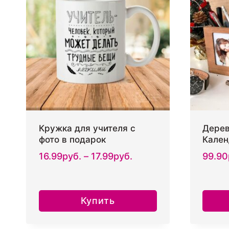
Кружка для учителя с
Дерев
фото в подарок
Кален
Диапазон
16.99
руб.
–
17.99
руб.
99.90
цен:
16.99руб.
–
Купить
17.99руб.
Этот