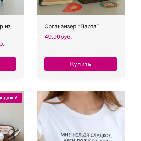
р из
Органайзер “Парта”
49.90
руб.
Диапазон
б.
цен:
52.70руб.
Купить
–
54.90руб.
родажа!