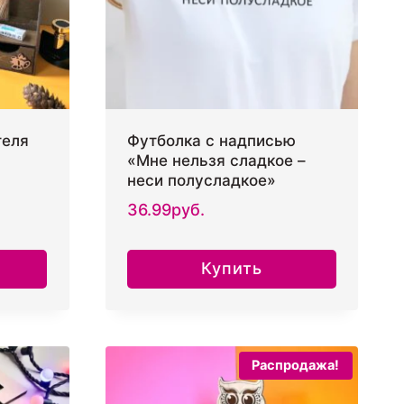
теля
Футболка с надписью
«Мне нельзя сладкое –
неси полусладкое»
36.99
руб.
Купить
Этот
товар
имеет
Распродажа!
несколько
вариаций.