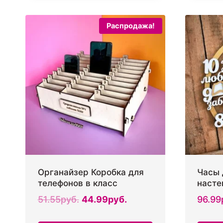
товар
имеет
Распродажа!
несколько
вариаций.
Опции
можно
выбрать
на
странице
товара.
Органайзер Коробка для
Часы 
телефонов в класс
насте
Первоначальная
Текущая
51.55
руб.
44.99
руб.
96.99
цена
цена: