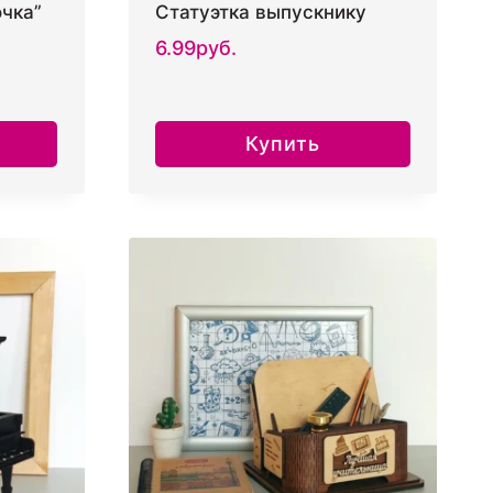
чка”
Статуэтка выпускнику
6.99
руб.
Купить