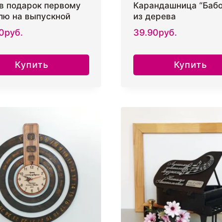
в подарок первому
Карандашница “Бабо
лю на выпускной
из дерева
0
руб.
39.90
руб.
Купить
Купить