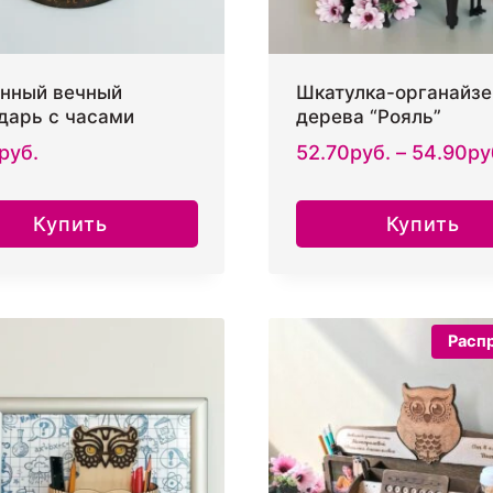
нный вечный
Шкатулка-органайзе
дарь с часами
дерева “Рояль”
руб.
52.70
руб.
–
54.90
ру
Купить
Купить
Этот
товар
имеет
Расп
несколько
вариаций.
Опции
можно
выбрать