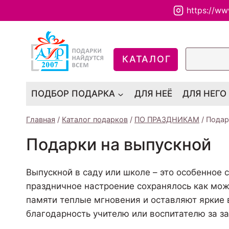
Перейти
https://ww
к
содержимому
КАТАЛОГ
ПОДБОР ПОДАРКА
ДЛЯ НЕЁ
ДЛЯ НЕГО
Главная
/
Каталог подарков
/
ПО ПРАЗДНИКАМ
/
Подар
Подарки на выпускной
Выпускной в саду или школе – это особенное 
праздничное настроение сохранялось как мож
памяти теплые мгновения и оставляют яркие 
благодарность учителю или воспитателю за за