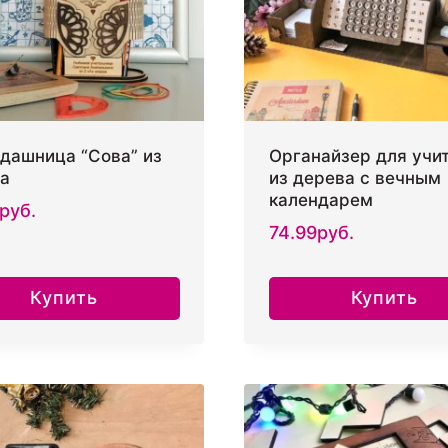
на
странице
товара.
дашница “Сова” из
Органайзер для учи
а
из дерева с вечным
календарем
руб.
74.99
руб.
Купить
Купить
Этот
товар
имеет
несколько
вариаций.