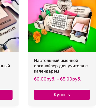
Опции
можно
выбрать
на
странице
товара.
Настольный именной
янный
органайзер для учителя с
календарем
Диапазон
60.00
руб.
–
65.00
руб.
цен:
60.00руб.
Купить
–
Этот
65.00руб.