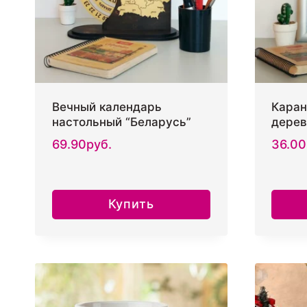
Вечный календарь
Каран
настольный “Беларусь”
дерев
69.90
руб.
36.00
Купить