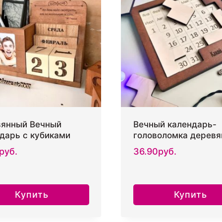
Опции
можно
выбрать
на
странице
товара.
янный Вечный
Вечный календарь-
дарь с кубиками
головоломка дерев
руб.
36.90
руб.
Купить
Купить