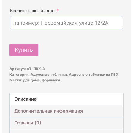
(required)
Введите полный адрес
*
Количество
Купить
товара
Адресная
Артикул:
АТ-ПВХ-3
табличка
Категории:
Адресные таблички
,
Адресные таблички из ПВХ
"Винтаж"
Метки:
для дома
,
форшлаги
из
ПВХ
Описание
Дополнительная информация
Отзывы (0)