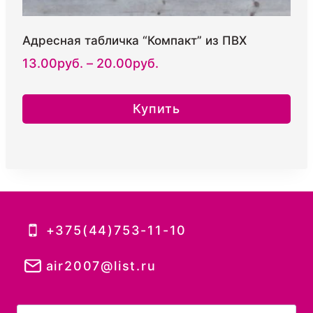
Адресная табличка “Компакт” из ПВХ
Диапазон
13.00
руб.
–
20.00
руб.
цен:
13.00руб.
Купить
–
Этот
20.00руб.
товар
имеет
несколько
вариаций.
Опции
+375(44)753-11-10
можно
выбрать
air2007@list.ru
на
странице