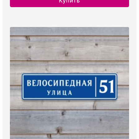
Купить
–
Этот
35.00руб.
товар
имеет
несколько
вариаций.
Опции
можно
выбрать
на
странице
товара.