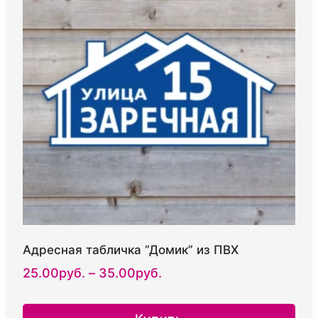
Опции
можно
выбрать
на
странице
товара.
Адресная табличка “Домик” из ПВХ
Диапазон
25.00
руб.
–
35.00
руб.
цен:
25.00руб.