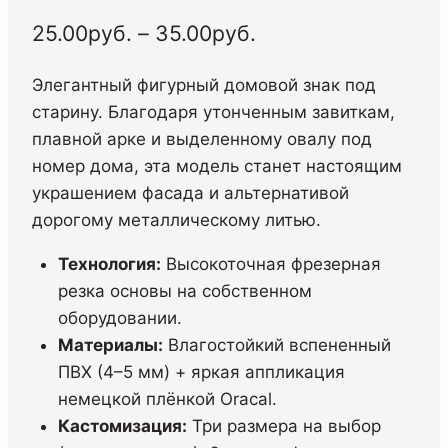
Диапазон
25.00
руб.
–
35.00
руб.
цен:
Элегантный фигурный домовой знак под
25.00руб.
старину. Благодаря утонченным завиткам,
–
плавной арке и выделенному овалу под
35.00руб.
номер дома, эта модель станет настоящим
украшением фасада и альтернативой
дорогому металлическому литью.
Технология:
Высокоточная фрезерная
резка основы на собственном
оборудовании.
Материалы:
Влагостойкий вспененный
ПВХ (4–5 мм) + яркая аппликация
немецкой плёнкой Oracal.
Кастомизация:
Три размера на выбор