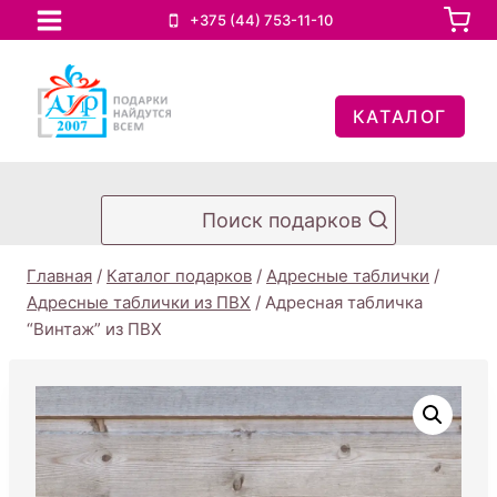
Перейти
+375 (44) 753-11-10
к
содержимому
КАТАЛОГ
Поиск подарков
Главная
/
Каталог подарков
/
Адресные таблички
/
Адресные таблички из ПВХ
/
Адресная табличка
“Винтаж” из ПВХ