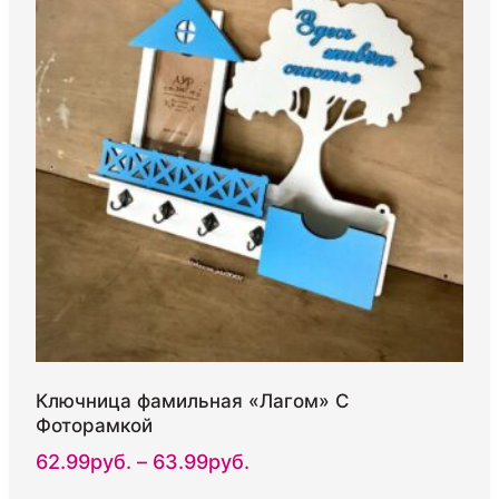
Опции
можно
выбрать
на
странице
товара.
Ключница фамильная «Лагом» С
Фоторамкой
Диапазон
62.99
руб.
–
63.99
руб.
цен: