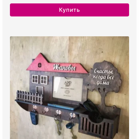
62.99руб.
Купить
–
Этот
63.99руб.
товар
имеет
несколько
вариаций.
Опции
можно
выбрать
на
странице
товара.