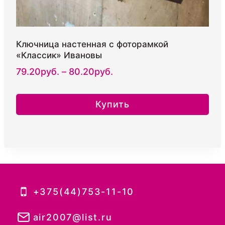
Ключница настенная с фоторамкой
«Классик» Ивановы
Диапазон
79.20
руб.
–
80.20
руб.
цен:
79.20руб.
Купить
–
Этот
80.20руб.
товар
имеет
несколько
вариаций.
Опции
+375(44)753-11-10
можно
выбрать
air2007@list.ru