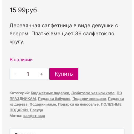
15.99
руб.
Деревянная салфетница в виде девушки с
веером. Платье вмещает 36 салфеток по
кругу.
В наличии
Количество
Купить
товара
Салфетница
Категорий:
Бюджетные подарки
,
Любителю чая или кофе
,
ПО
деревянная
ПРАЗДНИКАМ
,
Подарки бабушке
,
Подарки женщине
,
Подарки
«Девушка
из дерева
,
Подарки маме
,
Подарки на новоселье
,
ПОЛЕЗНЫЕ
ПОДАРКИ
,
Посуда
с
Метка:
салфетница
веером»