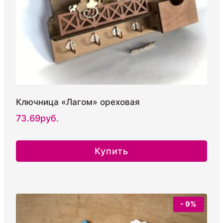
Ключница «Лагом» ореховая
73.69
руб.
Купить
Этот
товар
имеет
- 9%
несколько
вариаций.